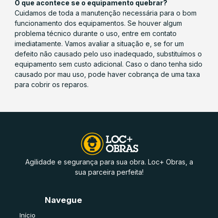
O que acontece se o equipamento quebrar?
Cuidamos de toda a manutenção necessária para o bom
funcionamento dos equipamentos. Se houver algum
problema técnico durante o uso, entre em contato
imediatamente. Vamos avaliar a situação e, se for um
defeito não causado pelo uso inadequado, substituímos o
equipamento sem custo adicional. Caso o dano tenha sido
causado por mau uso, pode haver cobrança de uma taxa
para cobrir os reparos.
Agilidade e segurança para sua obra. Loc+ Obras, a
sua parceira perfeita!
Navegue
Início