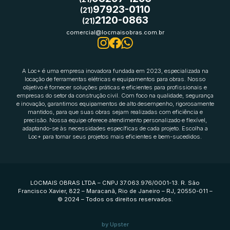
97923-0110
(21)
2120-0863
(21)
comercial@locmaisobras.com.br
A Loc+ é uma empresa inovadora fundada em 2023, especializada na
locação de ferramentas elétricas e equipamentos para obras. Nosso
objetivo é fornecer soluções práticas e eficientes para profissionais e
empresas do setor da construção civil. Com foco na qualidade, segurança
e inovação, garantimos equipamentos de alto desempenho, rigorosamente
mantidos, para que suas obras sejam realizadas com eficiência e
precisão. Nossa equipe oferece atendimento personalizado e flexível,
adaptando-se às necessidades específicas de cada projeto. Escolha a
Loc+ para tornar seus projetos mais eficientes e bem-sucedidos.
LOCMAIS OBRAS LTDA – CNPJ 37.063.976/0001-13. R. São
Francisco Xavier, 822 – Maracanã, Rio de Janeiro – RJ, 20550-011 –
©️ 2024 – Todos os direitos reservados.
by Upster